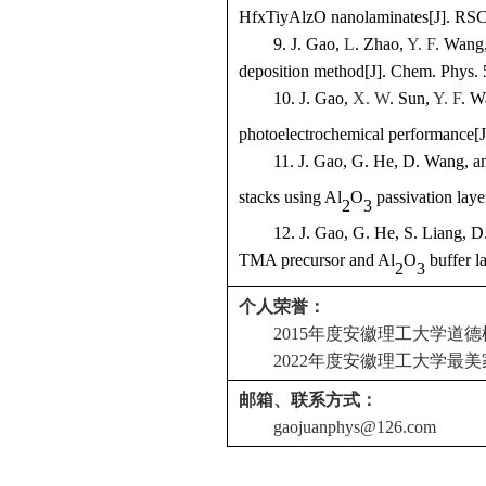
HfxTiyAlzO nanolaminates
[J].
RSC
9.
J. Gao,
L
. Zhao,
Y. F
. Wang,
deposition method
[J].
Chem. Phys. 
10.
J. Ga
o,
X. W
. Sun,
Y. F
.
Wa
photoelectrochemical performance
[J
11.
J. Gao
, G. He, D. Wang, and
stacks using Al
O
passivation laye
2
3
12.
J. Gao
,
G. He, S. Liang, 
TMA precursor and Al
O
buffer l
2
3
个人荣誉：
2015
年度安徽理工大学道德
2022
年度安徽理工大学最美
邮箱、联系方式：
gaojuanphys@126.com