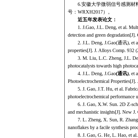
6.
安徽大学微弱信号感测材
号：
WRXH2017
）
。
近五年发表
论文：
1.
J.Gao, J.L. Deng, et al.
Mult
detection and green degradation
[J].
2.
J.L. Deng, J.Gao(
通讯
), et
properties
[J].
J. Alloys Comp. 932 
3.
M. Liu, L.C. Zheng, J.L. D
photocatalysts towards high photocat
4.
J.L. Deng, J.Gao
(
通讯
)
, et
Photoelectrochemical Properties
[J].
5.
J. Gao, J.T. Hu, et al. Fab
photoelectrochemical performance un
6.
J. Gao, X.W. Sun. 2D Z-sche
and mechanistic insights
[J].
New J.
7.
L. Zheng, X. Sun, R. Zhang
nanoflakes by a facile synthesis pro
8.
J. Gao, G. He, L. Hao, et al