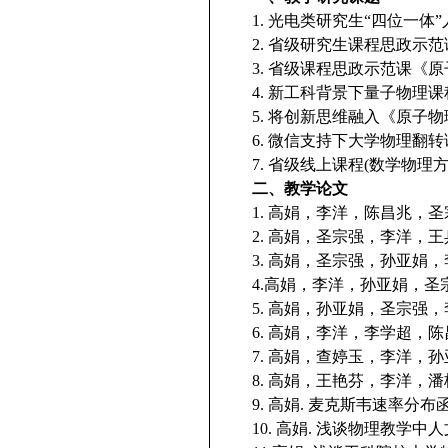
1.
光电类研究生
“
四位一体
”
2.
省级研究生课程思政示范
3.
省级课程思政示范课《原
4.
新工科背景下量子物理课
5.
将创新思维融入《原子物
6.
微信支持下大学物理翻转
7.
省级线上课程
(
数学物理
二、教学论文
1.
高娟，李洋，陈昌兆，圣
2.
高娟，圣宗强，李洋，王
3.
高娟，圣宗强，孙亚娟，
4.
高娟，李洋，孙亚娟，圣
5.
高娟，孙亚娟，圣宗强，
6.
高娟，李洋，李学超，陈
7.
高娟，查婷玉，李洋，孙
8.
高娟，王艳芬，李洋，潘
9.
高娟
.
麦克斯韦速率分布
10.
高娟
.
浅谈物理教学中人