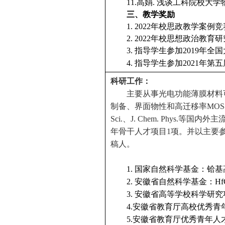
11.
高娟
.
浅谈工科院校大学
三、教学奖励
1. 2022
年校思政教学案例竞
2. 2022
年校思想政治教育研
3.
指导学生参加
2019
年全国
4.
指导学生参加
2021
年第五
科研工作：
主要从事光电功能薄膜材料
制备、界面物性和高迁移率
MOS
Sci.
、
J. Chem. Phys.
等国内外主
年骨干人才项目
1
项。并以主要
稿人。
1.
国家自然科学基金：铪基
2.
安徽省自然科学基金：
Hf
3.
安徽省高等学校科学研究
4.
安徽省教
育厅高校优秀青
5.
安徽省教育厅优秀青年人